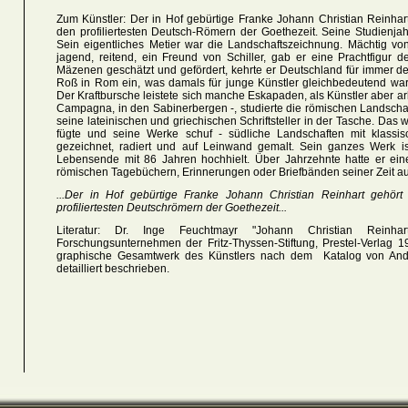
Zum Künstler: Der in Hof gebürtige Franke Johann Christian Reinhart
den profiliertesten Deutsch-Römern der Goethezeit. Seine Studienja
Sein eigentliches Metier war die Landschaftszeichnung. Mächtig von
jagend, reitend, ein Freund von Schiller, gab er eine Prachtfigur 
Mäzenen geschätzt und gefördert, kehrte er Deutschland für immer 
Roß in Rom ein, was damals für junge Künstler gleichbedeutend war 
Der Kraftbursche leistete sich manche Eskapaden, als Künstler aber arb
Campagna, in den Sabinerbergen -, studierte die römischen Landschaft
seine lateinischen und griechischen Schriftsteller in der Tasche. Das 
fügte und seine Werke schuf - südliche Landschaften mit klassisc
gezeichnet, radiert und auf Leinwand gemalt. Sein ganzes Werk ist
Lebensende mit 86 Jahren hochhielt. Über Jahrzehnte hatte er eine
römischen Tagebüchern, Erinnerungen oder Briefbänden seiner Zeit au
...Der in Hof gebürtige Franke Johann Christian Reinhart gehör
profiliertesten Deutschrömern der Goethezeit...
Literatur: Dr. Inge Feuchtmayr "Johann Christian Reinhar
Forschungsunternehmen der Fritz-Thyssen-Stiftung, Prestel-Verlag
graphische Gesamtwerk des Künstlers nach dem Katalog von Andres
detailliert beschrieben.