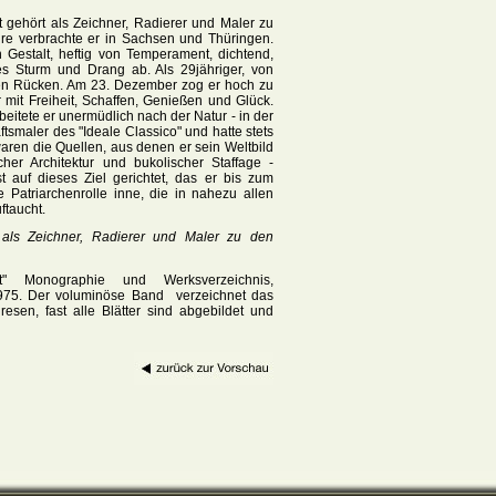
 gehört als Zeichner, Radierer und Maler zu
hre verbrachte er in Sachsen und Thüringen.
 Gestalt, heftig von Temperament, dichtend,
des Sturm und Drang ab. Als 29jähriger, von
den Rücken. Am 23. Dezember zog er hoch zu
mit Freiheit, Schaffen, Genießen und Glück.
eitete er unermüdlich nach der Natur - in der
smaler des "Ideale Classico" und hatte stets
waren die Quellen, aus denen er sein Weltbild
her Architektur und bukolischer Staffage -
 auf dieses Ziel gerichtet, das er bis zum
 Patriarchenrolle inne, die in nahezu allen
ftaucht.
t als Zeichner, Radierer und Maler zu den
t" Monographie und Werksverzeichnis,
 1975. Der voluminöse Band verzeichnet das
en, fast alle Blätter sind abgebildet und