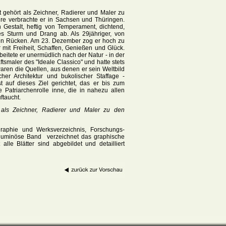
 gehört als Zeichner, Radierer und Maler zu
hre verbrachte er in Sachsen und Thüringen.
 Gestalt, heftig von Temperament, dichtend,
des Sturm und Drang ab. Als 29jähriger, von
den Rücken. Am 23. Dezember zog er hoch zu
mit Freiheit, Schaffen, Genießen und Glück.
eitete er unermüdlich nach der Natur - in der
smaler des "Ideale Classico" und hatte stets
waren die Quellen, aus denen er sein Weltbild
her Architektur und bukolischer Staffage -
 auf dieses Ziel gerichtet, das er bis zum
 Patriarchenrolle inne, die in nahezu allen
ftaucht.
t als Zeichner, Radierer und Maler zu den
graphie und Werksverzeichnis, Forschungs-
voluminöse Band verzeichnet das graphische
e Blätter sind abgebildet und detailliert