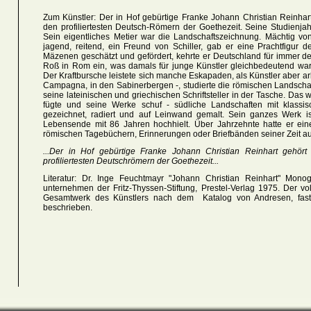
Zum Künstler: Der in Hof gebürtige Franke Johann Christian Reinhart
den profiliertesten Deutsch-Römern der Goethezeit. Seine Studienja
Sein eigentliches Metier war die Landschaftszeichnung. Mächtig von
jagend, reitend, ein Freund von Schiller, gab er eine Prachtfigur 
Mäzenen geschätzt und gefördert, kehrte er Deutschland für immer 
Roß in Rom ein, was damals für junge Künstler gleichbedeutend war 
Der Kraftbursche leistete sich manche Eskapaden, als Künstler aber arb
Campagna, in den Sabinerbergen -, studierte die römischen Landschaft
seine lateinischen und griechischen Schriftsteller in der Tasche. Das 
fügte und seine Werke schuf - südliche Landschaften mit klassisc
gezeichnet, radiert und auf Leinwand gemalt. Sein ganzes Werk ist
Lebensende mit 86 Jahren hochhielt. Über Jahrzehnte hatte er eine
römischen Tagebüchern, Erinnerungen oder Briefbänden seiner Zeit au
...Der in Hof gebürtige Franke Johann Christian Reinhart gehör
profiliertesten Deutschrömern der Goethezeit...
Literatur: Dr. Inge Feuchtmayr "Johann Christian Reinhart" Mono
unternehmen der Fritz-Thyssen-Stiftung, Prestel-Verlag 1975. Der 
Gesamtwerk des Künstlers nach dem Katalog von Andresen, fast all
beschrieben.