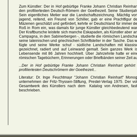
Zum Künstler: Der in Hof gebürtige Franke Johann Christian Reinhart
den profiliertesten Deutsch-Römern der Goethezeit. Seine Studienja
Sein eigentliches Metier war die Landschaftszeichnung. Mächtig von
jagend, reitend, ein Freund von Schiller, gab er eine Prachtfigur 
Mäzenen geschätzt und gefördert, kehrte er Deutschland für immer 
Roß in Rom ein, was damals für junge Künstler gleichbedeutend war 
Der Kraftbursche leistete sich manche Eskapaden, als Künstler aber arb
Campagna, in den Sabinerbergen -, studierte die römischen Landschaft
seine lateinischen und griechischen Schriftsteller in der Tasche. Das 
fügte und seine Werke schuf - südliche Landschaften mit klassisc
gezeichnet, radiert und auf Leinwand gemalt. Sein ganzes Werk ist
Lebensende mit 86 Jahren hochhielt. Über Jahrzehnte hatte er eine
römischen Tagebüchern, Erinnerungen oder Briefbänden seiner Zeit au
...Der in Hof gebürtige Franke Johann Christian Reinhart gehör
profiliertesten Deutschrömern der Goethezeit...
Literatur: Dr. Inge Feuchtmayr "Johann Christian Reinhart" Mono
unternehmen der Fritz-Thyssen-Stiftung, Prestel-Verlag 1975. Der 
Gesamtwerk des Künstlers nach dem Katalog von Andresen, fast all
beschrieben.