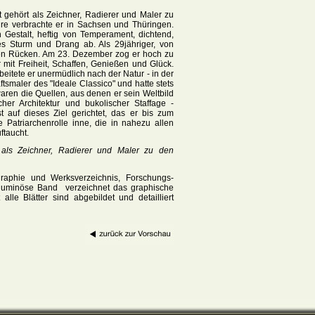
 gehört als Zeichner, Radierer und Maler zu
hre verbrachte er in Sachsen und Thüringen.
 Gestalt, heftig von Temperament, dichtend,
des Sturm und Drang ab. Als 29jähriger, von
den Rücken. Am 23. Dezember zog er hoch zu
mit Freiheit, Schaffen, Genießen und Glück.
eitete er unermüdlich nach der Natur - in der
smaler des "Ideale Classico" und hatte stets
waren die Quellen, aus denen er sein Weltbild
her Architektur und bukolischer Staffage -
 auf dieses Ziel gerichtet, das er bis zum
 Patriarchenrolle inne, die in nahezu allen
ftaucht.
t als Zeichner, Radierer und Maler zu den
graphie und Werksverzeichnis, Forschungs-
voluminöse Band verzeichnet das graphische
e Blätter sind abgebildet und detailliert