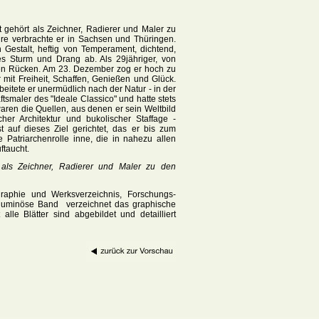
 gehört als Zeichner, Radierer und Maler zu
hre verbrachte er in Sachsen und Thüringen.
 Gestalt, heftig von Temperament, dichtend,
des Sturm und Drang ab. Als 29jähriger, von
den Rücken. Am 23. Dezember zog er hoch zu
mit Freiheit, Schaffen, Genießen und Glück.
eitete er unermüdlich nach der Natur - in der
smaler des "Ideale Classico" und hatte stets
waren die Quellen, aus denen er sein Weltbild
her Architektur und bukolischer Staffage -
 auf dieses Ziel gerichtet, das er bis zum
 Patriarchenrolle inne, die in nahezu allen
ftaucht.
t als Zeichner, Radierer und Maler zu den
graphie und Werksverzeichnis, Forschungs-
voluminöse Band verzeichnet das graphische
e Blätter sind abgebildet und detailliert