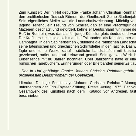
Zum Künstler: Der in Hof gebürtige Franke Johann Christian Reinhart
den profiliertesten Deutsch-Römern der Goethezeit. Seine Studienja
Sein eigentliches Metier war die Landschaftszeichnung. Mächtig von
jagend, reitend, ein Freund von Schiller, gab er eine Prachtfigur 
Mäzenen geschätzt und gefördert, kehrte er Deutschland für immer 
Roß in Rom ein, was damals für junge Künstler gleichbedeutend war 
Der Kraftbursche leistete sich manche Eskapaden, als Künstler aber arb
Campagna, in den Sabinerbergen -, studierte die römischen Landschaft
seine lateinischen und griechischen Schriftsteller in der Tasche. Das 
fügte und seine Werke schuf - südliche Landschaften mit klassisc
gezeichnet, radiert und auf Leinwand gemalt. Sein ganzes Werk ist
Lebensende mit 86 Jahren hochhielt. Über Jahrzehnte hatte er eine
römischen Tagebüchern, Erinnerungen oder Briefbänden seiner Zeit au
...Der in Hof gebürtige Franke Johann Christian Reinhart gehör
profiliertesten Deutschrömern der Goethezeit...
Literatur: Dr. Inge Feuchtmayr "Johann Christian Reinhart" Mono
unternehmen der Fritz-Thyssen-Stiftung, Prestel-Verlag 1975. Der 
Gesamtwerk des Künstlers nach dem Katalog von Andresen, fast all
beschrieben.