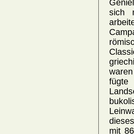
Genie
sich 
arbeit
Campag
römi
Classi
griech
waren
fügt
Lands
bukoli
Leinw
dieses
mit 86