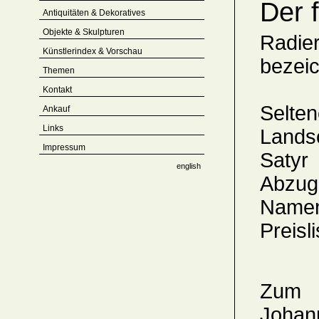
Der 
Antiquitäten & Dekoratives
Objekte & Skulpturen
Radier
Künstlerindex & Vorschau
bezei
Themen
Kontakt
Selt
Ankauf
Links
Lands
Impressum
Satyr
english
Abzug
Namen
Preisl
Zum K
Johann