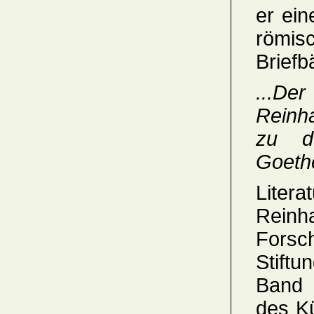
er ein
römis
Briefb
...Der
Reinha
zu de
Goethe
Litera
Reinh
Forsc
Stift
Band 
des K