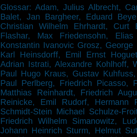
Glossar:
Adam, Julius
Albrecht, Ca
Balet, Jan
Bargheer, Eduard
Beye
Christian Wilhelm
Ehrhardt, Curt
Flashar, Max
Friedensohn, Elia
Konstantin Ivanovic
Grosz, George
Karl
Heinsdorff, Emil Ernst
Hogue
Adrian
Istrati, Alexandre
Kohlhoff,
Paul
Hugo
Kraus, Gustav
Kuhfuss
Paul
Perlberg, Friedrich
Picasso, 
Matthias
Reinhardt, Friedrich Aug
Reinicke, Emil
Rudorf, Hermann
Schmidt-Stein Michael
Schulze-Fro
Friedrich Wilhelm
Simanowitz, Lu
Johann Heinrich
Sturm, Helmut
Su